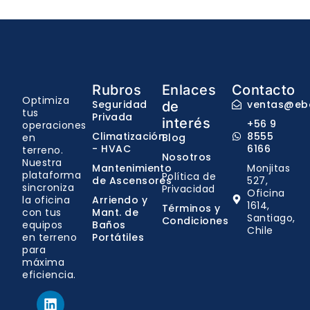
Rubros
Enlaces
Contacto
Optimiza
Seguridad
ventas@ebo
de
tus
Privada
interés
+56 9
operaciones
Climatización
8555
en
Blog
- HVAC
6166
terreno.
Nosotros
Nuestra
Mantenimiento
Monjitas
plataforma
Política de
de Ascensores
527,
sincroniza
Privacidad
Oficina
la oficina
Arriendo y
1614,
Términos y
con tus
Mant. de
Santiago,
Condiciones
equipos
Baños
Chile
en terreno
Portátiles
para
máxima
eficiencia.