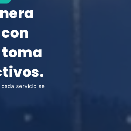
enera
 con
y toma
ctivos.
 cada servicio se