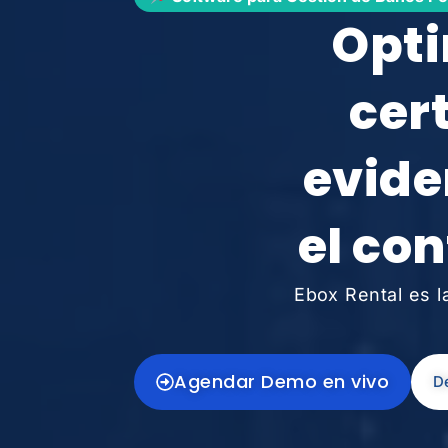
Opti
cer
evide
el con
Ebox Rental es l
Agendar Demo en vivo
D