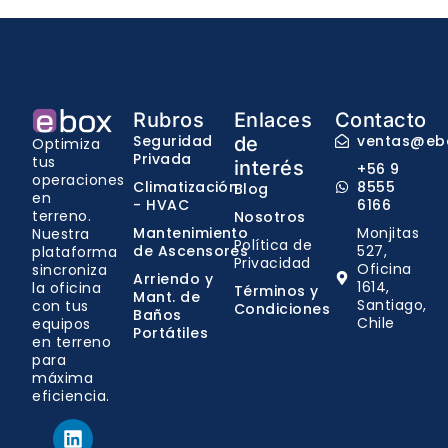
Rubros
Enlaces
Contacto
Seguridad
ventas@ebo
de
Optimiza
Privada
tus
interés
+56 9
operaciones
Climatización
8555
Blog
en
- HVAC
6166
terreno.
Nosotros
Mantenimiento
Monjitas
Nuestra
Política de
de Ascensores
527,
plataforma
Privacidad
Oficina
sincroniza
Arriendo y
1614,
la oficina
Términos y
Mant. de
Santiago,
con tus
Condiciones
Baños
Chile
equipos
Portátiles
en terreno
para
máxima
eficiencia.