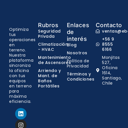
Rubros
Enlaces
Contacto
Optimiza
Seguridad
ventas@ebo
de
tus
Privada
interés
+56 9
operaciones
Climatización
8555
en
Blog
- HVAC
6166
terreno.
Nosotros
Nuestra
Mantenimiento
Monjitas
plataforma
Política de
de Ascensores
527,
sincroniza
Privacidad
Oficina
la oficina
Arriendo y
1614,
Términos y
con tus
Mant. de
Santiago,
Condiciones
equipos
Baños
Chile
en terreno
Portátiles
para
máxima
eficiencia.