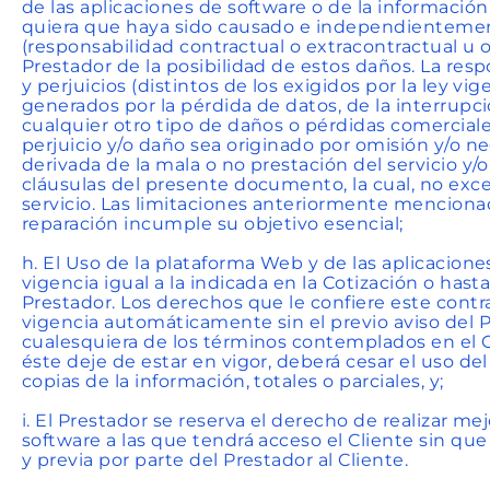
de las aplicaciones de software o de la informació
quiera que haya sido causado e independientemente
(responsabilidad contractual o extracontractual u ot
Prestador de la posibilidad de estos daños. La res
y perjuicios (distintos de los exigidos por la ley v
generados por la pérdida de datos, de la interrupci
cualquier otro tipo de daños o pérdidas comerciales
perjuicio y/o daño sea originado por omisión y/o ne
derivada de la mala o no prestación del servicio y
cláusulas del presente documento, la cual, no exce
servicio. Las limitaciones anteriormente mencionad
reparación incumple su objetivo esencial;
h. El Uso de la plataforma Web y de las aplicacio
vigencia igual a la indicada en la Cotización o hast
Prestador. Los derechos que le confiere este cont
vigencia automáticamente sin el previo aviso del P
cualesquiera de los términos contemplados en el
éste deje de estar en vigor, deberá cesar el uso del 
copias de la información, totales o parciales, y;
i. El Prestador se reserva el derecho de realizar me
software a las que tendrá acceso el Cliente sin qu
y previa por parte del Prestador al Cliente.