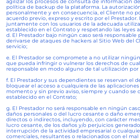
agilizar los procesos de consulta de información del
política de backup de la plataforma. La autorización
personalmente y en consecuencia, el Cliente no po
acuerdo previo, expreso y escrito por el Prestador.
juntamente con los usuarios de la adecuada utiliza
establecido en el Contrato y respetando las leyes ap
d. El Prestador bajo ningún caso será responsable
derivarse de ataques de hackers al Sitio Web del 
servicio;
e. El Prestador se compromete a no utilizar ningú
que pueda infringir o vulnerar los derechos de cualq
responsable en modo alguno de tal utilización por 
f. El Prestador y sus dependientes se reservan el de
bloquear el acceso a cualquiera de las aplicacione
momento y sin previo aviso, siempre y cuando se de
establecido en el Contrato;
g. El Prestador no será responsable en ningún caso,
daños personales o del lucro cesante o daño emerg
directos o indirectos, incluyendo, con carácter me
lucro cesante, de los daños y/o perjuicios generado
interrupción de la actividad empresarial o cualqui
comerciales, resultantes o relacionados con el mal u