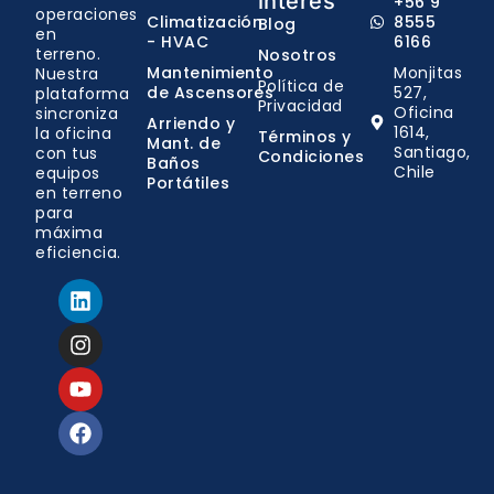
interés
+56 9
operaciones
Climatización
8555
Blog
en
- HVAC
6166
terreno.
Nosotros
Mantenimiento
Monjitas
Nuestra
Política de
de Ascensores
527,
plataforma
Privacidad
Oficina
sincroniza
Arriendo y
1614,
la oficina
Términos y
Mant. de
Santiago,
con tus
Condiciones
Baños
Chile
equipos
Portátiles
en terreno
para
máxima
eficiencia.