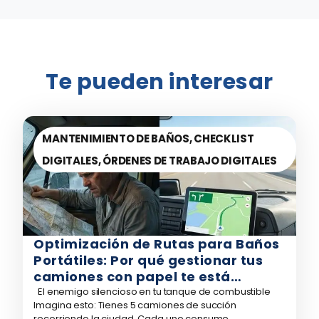
Te pueden interesar
MANTENIMIENTO DE BAÑOS
,
CHECKLIST
DIGITALES
,
ÓRDENES DE TRABAJO DIGITALES
Optimización de Rutas para Baños
Portátiles: Por qué gestionar tus
camiones con papel te está
costando millones
El enemigo silencioso en tu tanque de combustible
Imagina esto: Tienes 5 camiones de succión
recorriendo la ciudad. Cada uno consume