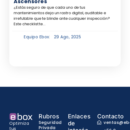
Ascensores
¿Estás seguro de que cada uno de tus
mantenimientos deja un rastro digital, auditable e
irrefutable que te blinde ante cualquier inspección?
Este checklist te...
Equipo Ebox
29 Ago, 2025
Rubros
Enlaces
Contacto
Seguridad
ventas@ebo
de
Optimiza
Privada
tus