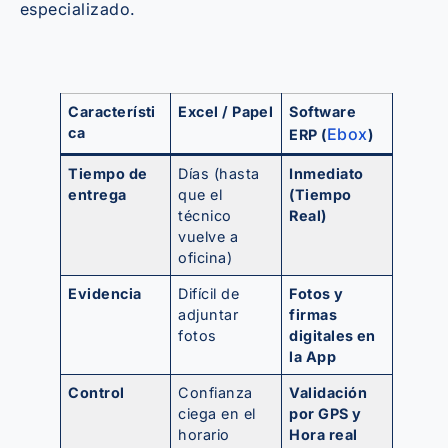
especializado.
Característi
Excel / Papel
Software
ca
Ebox
ERP (
)
Tiempo de
Días (hasta
Inmediato
entrega
que el
(Tiempo
técnico
Real)
vuelve a
oficina)
Evidencia
Difícil de
Fotos y
adjuntar
firmas
fotos
digitales en
la App
Control
Confianza
Validación
ciega en el
por GPS y
horario
Hora real