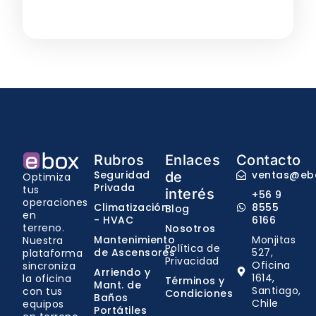
Rubros
Enlaces
Contacto
Seguridad
ventas@ebo
de
Optimiza
Privada
tus
interés
+56 9
operaciones
Climatización
8555
Blog
en
- HVAC
6166
terreno.
Nosotros
Mantenimiento
Monjitas
Nuestra
Política de
de Ascensores
527,
plataforma
Privacidad
Oficina
sincroniza
Arriendo y
1614,
la oficina
Términos y
Mant. de
Santiago,
con tus
Condiciones
Baños
Chile
equipos
Portátiles